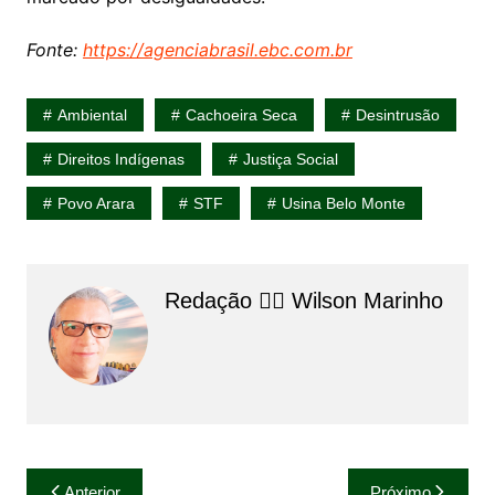
Fonte:
https://agenciabrasil.ebc.com.br
Ambiental
Cachoeira Seca
Desintrusão
Direitos Indígenas
Justiça Social
Povo Arara
STF
Usina Belo Monte
Redação 👨‍⚖️​ Wilson Marinho
Navegação
Anterior
Próximo