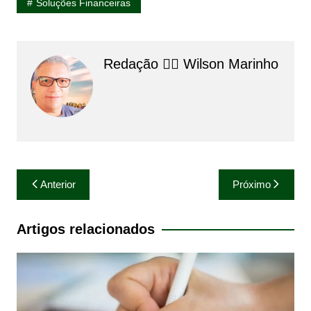
Soluções Financeiras
Redação 👨‍⚖️​ Wilson Marinho
Navegação
Anterior
Próximo
de
Post
Artigos relacionados