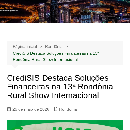
Ir
para
Notícias –
Notícias – Publicidades – Anúncios
o
Publicidades –
conteúdo
Anúncios
Página inicial
Rondônia
CrediSIS Destaca Soluções Financeiras na 13ª
Rondônia Rural Show Internacional
CrediSIS Destaca Soluções
Financeiras na 13ª Rondônia
Rural Show Internacional
26 de maio de 2026
Rondônia