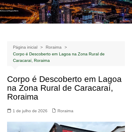
Ir
para
Notícias –
Notícias – Publicidades – Anúncios
o
Publicidades –
conteúdo
Anúncios
Página inicial
Roraima
Corpo é Descoberto em Lagoa na Zona Rural de
Caracaraí, Roraima
Corpo é Descoberto em Lagoa
na Zona Rural de Caracaraí,
Roraima
1 de julho de 2026
Roraima