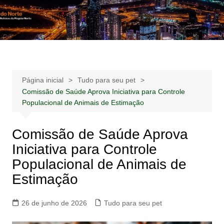
Ir
para
Notícias –
Notícias – Publicidades – Anúncios
o
Publicidades –
conteúdo
Anúncios
Página inicial
Tudo para seu pet
Comissão de Saúde Aprova Iniciativa para Controle
Populacional de Animais de Estimação
Comissão de Saúde Aprova
Iniciativa para Controle
Populacional de Animais de
Estimação
26 de junho de 2026
Tudo para seu pet