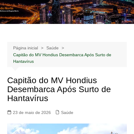
Ir
para
Notícias –
Notícias – Publicidades – Anúncios
o
Publicidades –
conteúdo
Anúncios
Página inicial
Saúde
Capitão do MV Hondius Desembarca Após Surto de
Hantavírus
Capitão do MV Hondius
Desembarca Após Surto de
Hantavírus
23 de maio de 2026
Saúde