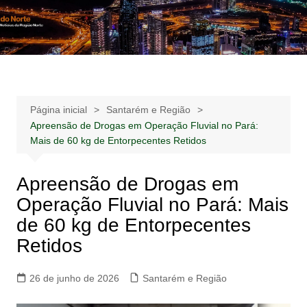
Ir
para
Notícias –
Notícias – Publicidades – Anúncios
o
Publicidades –
conteúdo
Anúncios
Página inicial
Santarém e Região
Apreensão de Drogas em Operação Fluvial no Pará:
Mais de 60 kg de Entorpecentes Retidos
Apreensão de Drogas em
Operação Fluvial no Pará: Mais
de 60 kg de Entorpecentes
Retidos
26 de junho de 2026
Santarém e Região