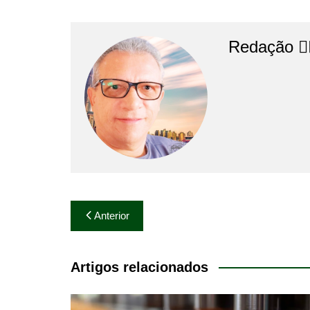
Redação 👨‍
Navegação
Anterior
de
Post
Artigos relacionados