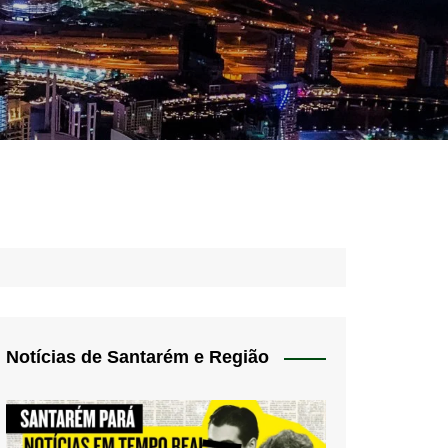
idades – Anúncios
l
nós
 Blog
de uso
Notícias de Santarém e Região
 do Norte
a de privacidade