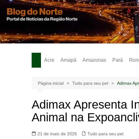
Ir
para
o
Notícias – Publicidades – Anúncios
conteúdo
Acre
Amapá
Amazonas
Pará
Ron
Página inicial
Tudo para seu pet
Adimax Apr
Adimax Apresenta I
Animal na Expoancl
21 de maio de 2026
Tudo para seu pet