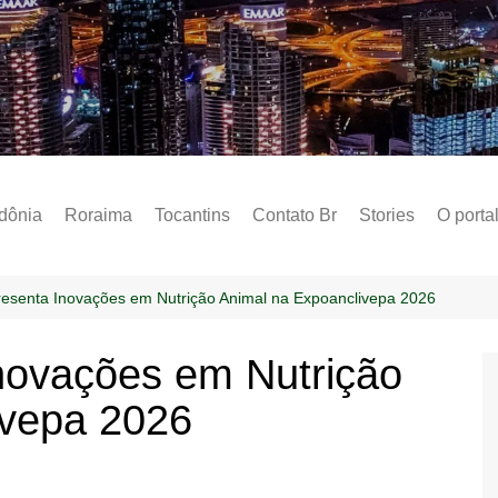
Notícias – Public
dônia
Roraima
Tocantins
Contato Br
Stories
O porta
Social
Sobre 
esenta Inovações em Nutrição Animal na Expoanclivepa 2026
Post do
novações em Nutrição
Termo 
ivepa 2026
Estados
Polític