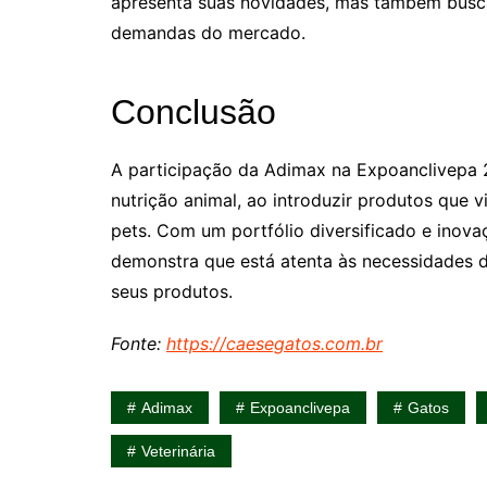
apresenta suas novidades, mas também busca 
demandas do mercado.
Conclusão
A participação da Adimax na Expoanclivepa 2
nutrição animal, ao introduzir produtos que
pets. Com um portfólio diversificado e inov
demonstra que está atenta às necessidades
seus produtos.
Fonte:
https://caesegatos.com.br
Adimax
Expoanclivepa
Gatos
Veterinária